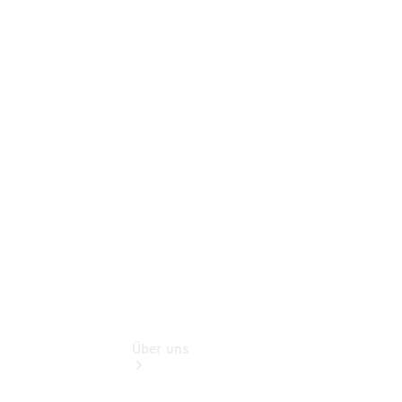
Terminbuchung
Pannen- &
Schadenhilfe
Service für
Reisemobile
Teile &
Zubehör
Rückrufe &
Umrüstungen
Über uns