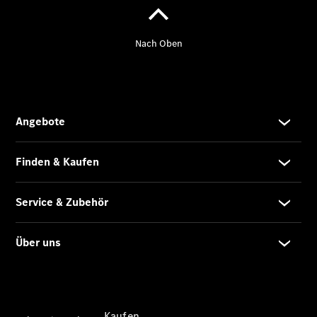
Konfigurator
Kontakt
Probefahrt
vereinbaren
Ansprechpartner
finden
Beratung
vereinbaren
Servicetermin
vereinbaren
Tel: +49 621
453 0
Kaufen