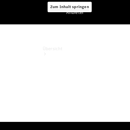
Zum Inhalt springen
Anbieter
Anbieter
Übersicht
Startseite
Modellübersicht
Servicetermin
buchen
Probefahrt
vereinbaren