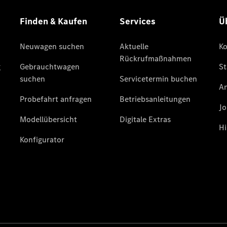
Klasse
SUVs
Der neue
GLA
Der neue
elektrische
GLA
EQA –
elektrisch
EQE SUV –
elektrisch
EQS SUV –
elektrisch
G-Klasse –
elektrisch
Mercedes-