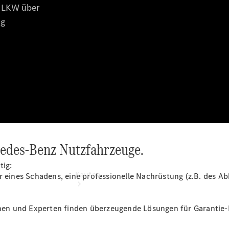
buchen
Probefahrt
vereinbaren
Konfigurator
Modellübersicht
Tel: +49 621
453 0
cedes-Benz Nutzfahrzeuge.
tig:
Kaufen
r eines Schadens, eine professionelle Nachrüstung (z.B. des A
innen und Experten finden überzeugende Lösungen für Garantie-