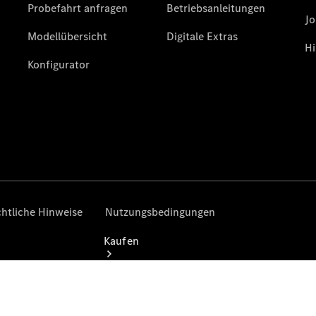
buchen
Probefahrt
vereinbaren
Konfigurator
Modellübersicht
Tel: +49 621
453 0
Kaufen