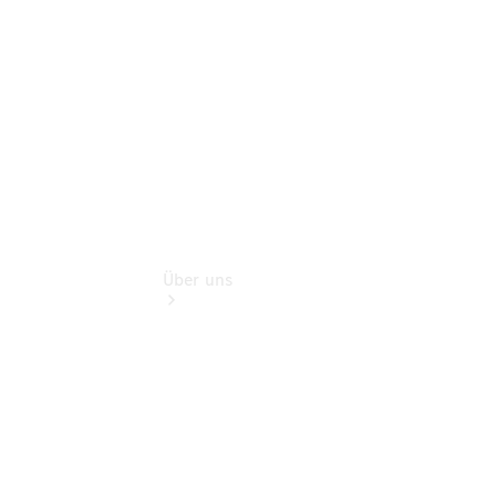
Finanzdienste
Digitale
Extras
Über uns
Übersicht
Nachhaltigkeit