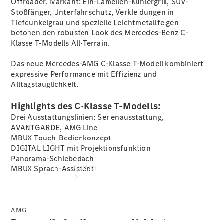
Offroader. Markant: Ein-Lamellen-Kühlergrill, SUV-
buchen
Stoßfänger, Unterfahrschutz, Verkleidungen in
Probefahrt
Tiefdunkelgrau und spezielle Leichtmetallfelgen
vereinbaren
betonen den robusten Look des Mercedes-Benz C-
Konfigurator
Klasse T-Modells All-Terrain.
Modellübersicht
Tel: +49 621
Das neue Mercedes-AMG C-Klasse T-Modell kombiniert
453 0
expressive Performance mit Effizienz und
Alltagstauglichkeit.
Highlights des C-Klasse T-Modells:
Drei Ausstattungslinien: Serienausstattung,
AVANTGARDE, AMG Line
MBUX Touch-Bedienkonzept
DIGITAL LIGHT mit
Projektionsfunktion
Panorama-Schiebedach
Kaufen
MBUX
Sprach-Assistent
AMG