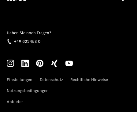
Der neue
CLA
EQE
Limousine -
elektrisch
EQS
Limousine -
elektrisch
C-Klasse
Limousine
C-Klasse
Limousine -
elektrisch
E-Klasse
Limousine
S-Klasse
Limousine
S-Klasse
Lang
Mercedes-
Maybach S-