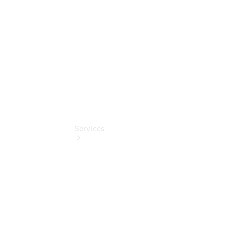
Pflege-
Pakete
Pollenfilterung
Services
Übersicht
Serviceangebote