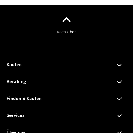
Privatkunden
Finanzierung
Gewerbekunden
Kurzfristig
verfügbare
Angebote
V-Klasse
V-Klasse
Marco Polo
Taxi-
Angebote
Limousinen
Der
elektrische
CLA mit EQ-
Technologie