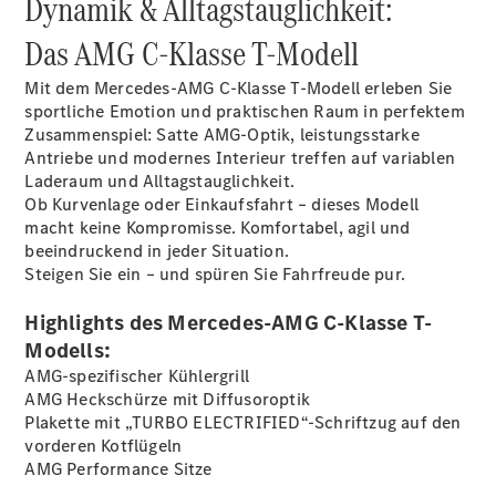
Dynamik & Alltagstauglichkeit:
Das AMG C-Klasse T-Modell
Übersicht
140 Jahre
Mit dem Mercedes‑AMG C‑Klasse T‑Modell erleben Sie
Innovation
sportliche Emotion und praktischen Raum in perfektem
Mercedes-
Zusammenspiel: Satte AMG-Optik, leistungsstarke
Benz
Antriebe und modernes Interieur treffen auf variablen
Store
Laderaum und Alltags­tauglichkeit.
Neuwagenangebote
Ob Kurvenlage oder Einkaufsfahrt – dieses Modell
macht keine Kompromisse. Komfortabel, agil und
beeindruckend in jeder Situation.
Steigen Sie ein – und spüren Sie Fahrfreude pur.
Highlights des Mercedes-AMG C-Klasse T-
Modells:
Best Deal
AMG-spezifischer Kühlergrill
Leasing
AMG Heckschürze mit Diffusoroptik
Privatkunden
Plakette mit „TURBO ELECTRIFIED“-Schriftzug auf den
Leasing
vorderen
Kotflügeln
Gewerbekunden
AMG Performance
Sitze
Finanzierung