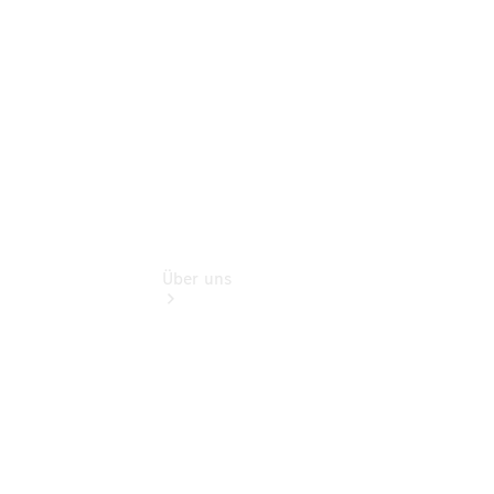
Finanzdienste
Digitale
Extras
Über uns
Übersicht
Nachhaltigkeit