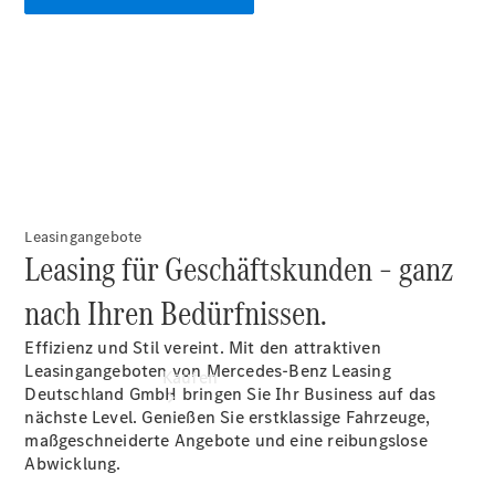
buchen
Probefahrt
vereinbaren
Konfigurator
Modellübersicht
Tel: +49 621
453 0
Leasingangebote
Leasing für Geschäftskunden – ganz
nach Ihren Bedürfnissen.
Effizienz und Stil vereint. Mit den attraktiven
Leasingangeboten von Mercedes-Benz Leasing
Kaufen
Deutschland GmbH bringen Sie Ihr Business auf das
nächste Level. Genießen Sie erstklassige Fahrzeuge,
maßgeschneiderte Angebote und eine reibungslose
Abwicklung.