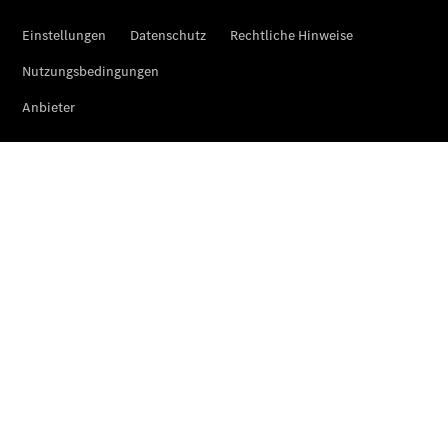
Klasse
SUVs
Der neue
GLA
Der neue
elektrische
GLA
EQA –
elektrisch
EQE SUV –
elektrisch
EQS SUV –
elektrisch
G-Klasse –
elektrisch
Mercedes-