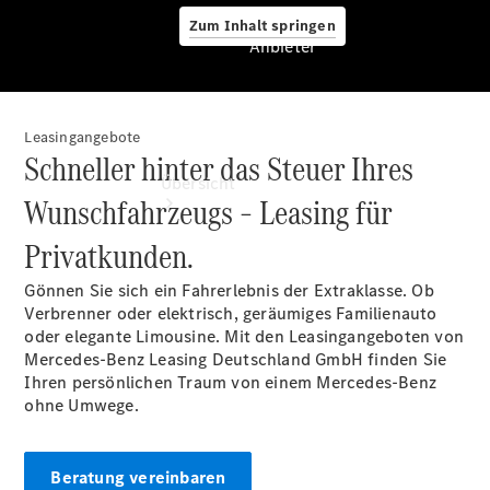
Zum Inhalt springen
Anbieter
Leasingangebote
Anbieter
Schneller hinter das Steuer Ihres
Übersicht
Wunschfahrzeugs – Leasing für
Privatkunden.
Gönnen Sie sich ein Fahrerlebnis der Extraklasse. Ob
Verbrenner oder elektrisch, geräumiges Familienauto
oder elegante Limousine. Mit den Leasingangeboten von
Mercedes-Benz Leasing Deutschland GmbH finden Sie
Startseite
Ihren persönlichen Traum von einem Mercedes-Benz
Ansprechpartner
ohne Umwege.
finden
Beratung
vereinbaren
Servicetermin
Beratung vereinbaren