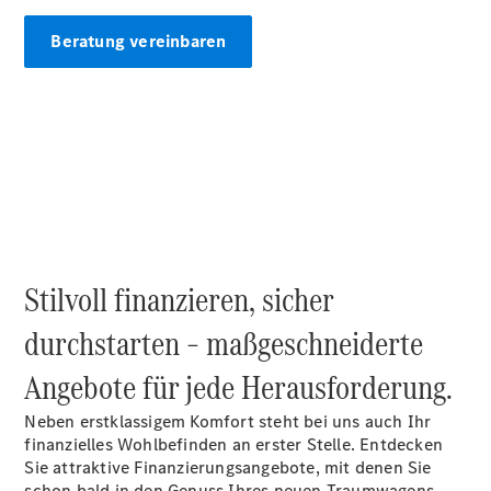
Beratung vereinbaren
Übersicht
140 Jahre
Innovation
Mercedes-
Benz
Store
Neuwagenangebote
Stilvoll finanzieren, sicher
durchstarten – maßgeschneiderte
Best Deal
Angebote für jede Herausforderung.
Leasing
Privatkunden
Neben erstklassigem Komfort steht bei uns auch Ihr
Leasing
finanzielles Wohlbefinden an erster Stelle. Entdecken
Gewerbekunden
Sie attraktive Finanzierungsangebote, mit denen Sie
Finanzierung
schon bald in den Genuss Ihres neuen Traumwagens