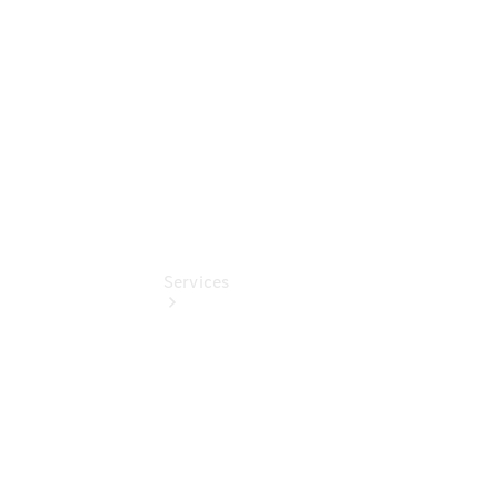
Pflege-
Pakete
Pollenfilterung
Services
Übersicht
Serviceangebote