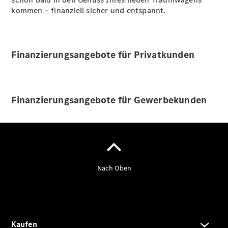
Privatkunden
kommen – finanziell sicher und entspannt.
Finanzierung
Gewerbekunden
Kurzfristig
verfügbare
Finanzierungsangebote für Privatkunden
Angebote
V-Klasse
V-Klasse
Marco Polo
Taxi-
Finanzierungsangebote für Gewerbekunden
Angebote
Limousinen
Der
elektrische
CLA mit EQ-
Technologie